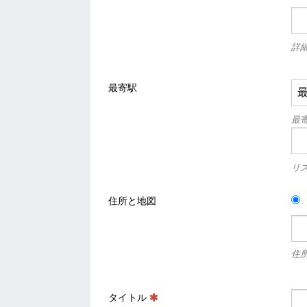
詳
最寄駅
最
リ
住所と地図
住
タイトル