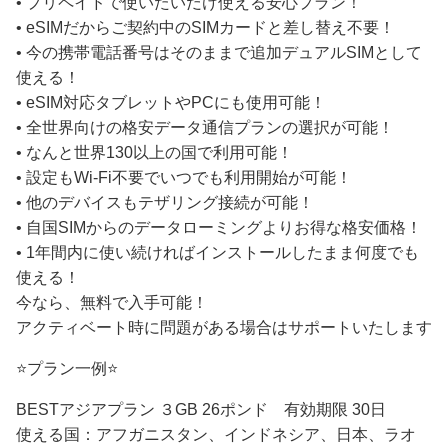
• プリペイドで使いたいだけ使える安心プラン！
• eSIMだからご契約中のSIMカードと差し替え不要！
• 今の携帯電話番号はそのままで追加デュアルSIMとして
使える！
• eSIM対応タブレットやPCにも使用可能！
• 全世界向けの格安データ通信プランの選択が可能！
• なんと世界130以上の国で利用可能！
• 設定もWi-Fi不要でいつでも利用開始が可能！
• 他のデバイスもテザリング接続が可能！
• 自国SIMからのデータローミングよりお得な格安価格！
• 1年間内に使い続ければインストールしたまま何度でも
使える！
今なら、無料で入手可能！
アクティベート時に問題がある場合はサポートいたします
⭐️プラン一例⭐️
BESTアジアプラン ３GB 26ポンド 有効期限 30日
使える国：アフガニスタン、インドネシア、日本、ラオ