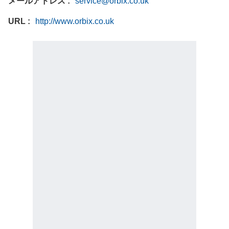
メールアドレス
service@orbix.co.uk
URL
http://www.orbix.co.uk