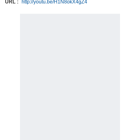
URL
http://youtu.be/H1N8okX4gZ4