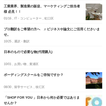
工業業界、製造業の販促、マーケティングご担当者
様 必見！！
01/16 ,
IT・コンピューター
, 虹口区
プロ翻訳をご希望の方へ ♬ビジネスや論文にご活用くださいま
せ。
10/25 ,
通訳・翻訳
日本のもので必要な物(代理購入)
10/01 ,
お買い物
, 黄浦区
ボーディングスクールをご存知ですか？
08/30 ,
留学サービス
, 徐汇区
「SHOP FOR YOU 」日本から何か必要ではありま
せんか？