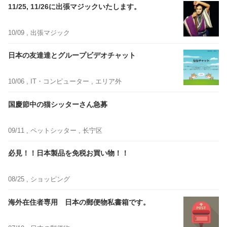
11/25, 11/26に出張マジックいたします。
10/09 ,
出張マジック
日本の友達達とグループビデオチャット
10/06 ,
IT・コンピューター
, エリア外
国慶節中の猫シッターさん急募
09/11 ,
ペットシッター
, 长宁区
必見！！日本製品を免税お買い物！！
08/25 ,
ショッピング
海外在住者専用 日本の郵便物私書箱です。